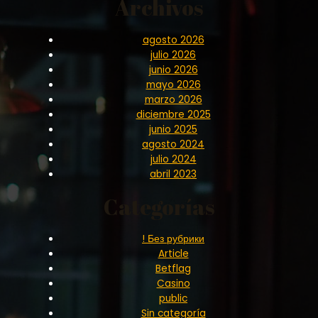
Archivos
agosto 2026
julio 2026
junio 2026
mayo 2026
marzo 2026
diciembre 2025
junio 2025
agosto 2024
julio 2024
abril 2023
Categorías
! Без рубрики
Article
Betflag
Casino
public
Sin categoría