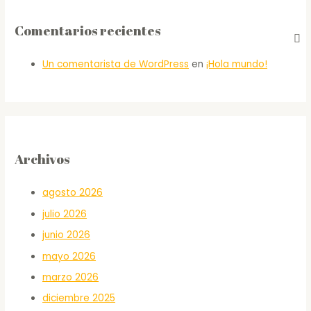
Comentarios recientes
Un comentarista de WordPress
en
¡Hola mundo!
Archivos
agosto 2026
julio 2026
junio 2026
mayo 2026
marzo 2026
diciembre 2025