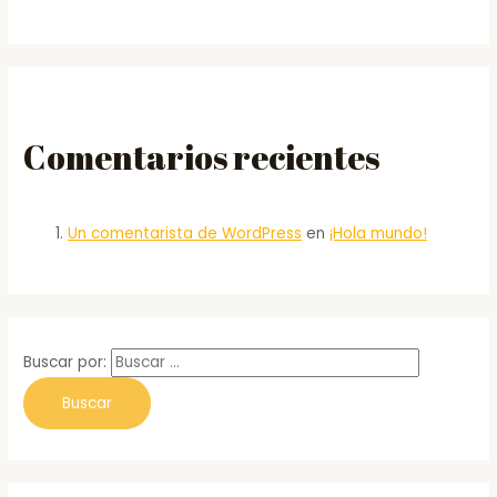
Comentarios recientes
Un comentarista de WordPress
en
¡Hola mundo!
Buscar por: