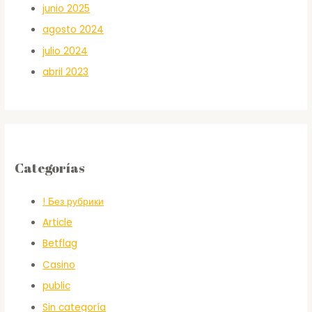
junio 2025
agosto 2024
julio 2024
abril 2023
Categorías
! Без рубрики
Article
Betflag
Casino
public
Sin categoría