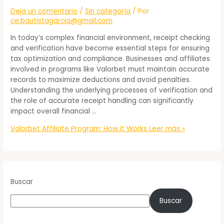
Deja un comentario
/
Sin categoría
/ Por
ce.bautistagarcia@gmail.com
In today’s complex financial environment, receipt checking
and verification have become essential steps for ensuring
tax optimization and compliance. Businesses and affiliates
involved in programs like Valorbet must maintain accurate
records to maximize deductions and avoid penalties.
Understanding the underlying processes of verification and
the role of accurate receipt handling can significantly
impact overall financial …
Valorbet Affiliate Program: How It Works
Leer más »
Buscar
Buscar