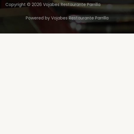
Copyright © 2026 Vojabes Restaurante Parrilla
Powered by Vojabes Restaurante Parrilla