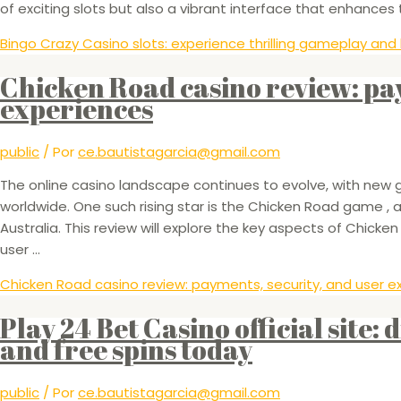
of exciting slots but also a vibrant interface that enhances
Bingo Crazy Casino slots: experience thrilling gameplay and 
Chicken Road casino review: pay
experiences
public
/ Por
ce.bautistagarcia@gmail.com
The online casino landscape continues to evolve, with new
worldwide. One such rising star is the Chicken Road game , 
Australia. This review will explore the key aspects of Chicke
user …
Chicken Road casino review: payments, security, and user e
Play 24 Bet Casino official site:
and free spins today
public
/ Por
ce.bautistagarcia@gmail.com