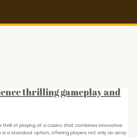
ience thrilling gameplay and
e thrill of playing at a casino that combines innovative
is a standout option, offering players not only an array