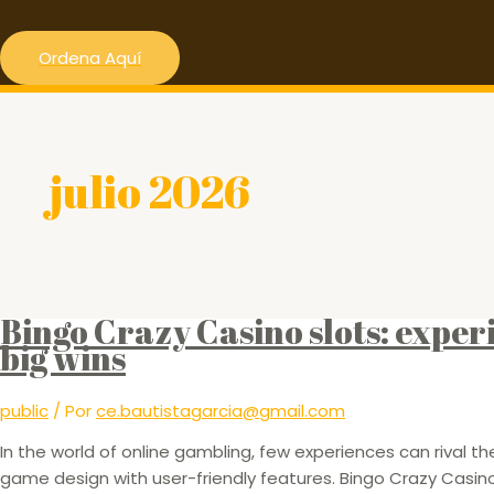
Ordena Aquí
julio 2026
Bingo Crazy Casino slots: exper
big wins
public
/ Por
ce.bautistagarcia@gmail.com
In the world of online gambling, few experiences can rival th
game design with user-friendly features. Bingo Crazy Casino 