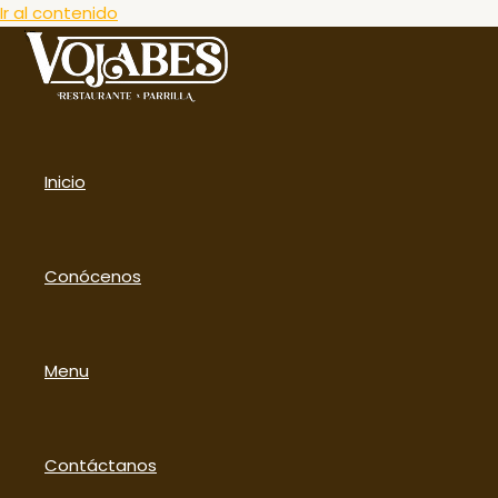
Ir al contenido
Inicio
Conócenos
Menu
Contáctanos