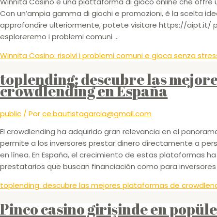
Winnita Casino è una piattaforma di gioco online che offre
Con un’ampia gamma di giochi e promozioni, è la scelta ideale
approfondire ulteriormente, potete visitare https://aipt.it/ p
esploreremo i problemi comuni …
Winnita Casino: risolvi i problemi comuni e gioca senza stres
toplending: descubre las mejor
crowdlending en España
public
/ Por
ce.bautistagarcia@gmail.com
El crowdlending ha adquirido gran relevancia en el panorama
permite a los inversores prestar dinero directamente a p
en línea. En España, el crecimiento de estas plataformas h
prestatarios que buscan financiación como para inversores
toplending: descubre las mejores plataformas de crowdlen
Pinco casino girişinde en popüle