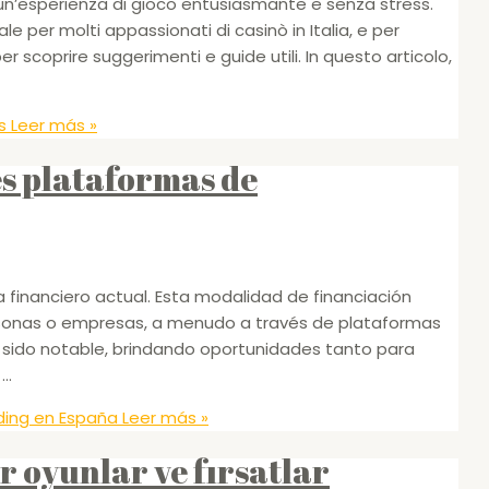
 un’esperienza di gioco entusiasmante e senza stress.
 per molti appassionati di casinò in Italia, e per
er scoprire suggerimenti e guide utili. In questo articolo,
s
Leer más »
es plataformas de
 financiero actual. Esta modalidad de financiación
ersonas o empresas, a menudo a través de plataformas
a sido notable, brindando oportunidades tanto para
 …
ding en España
Leer más »
r oyunlar ve fırsatlar