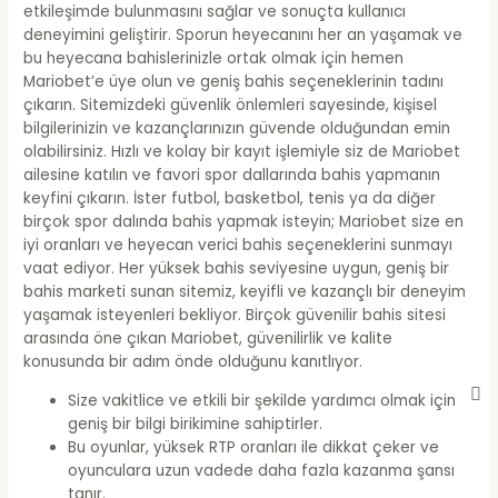
etkileşimde bulunmasını sağlar ve sonuçta kullanıcı
deneyimini geliştirir. Sporun heyecanını her an yaşamak ve
bu heyecana bahislerinizle ortak olmak için hemen
Mariobet’e üye olun ve geniş bahis seçeneklerinin tadını
çıkarın. Sitemizdeki güvenlik önlemleri sayesinde, kişisel
bilgilerinizin ve kazançlarınızın güvende olduğundan emin
olabilirsiniz. Hızlı ve kolay bir kayıt işlemiyle siz de Mariobet
ailesine katılın ve favori spor dallarında bahis yapmanın
keyfini çıkarın. İster futbol, basketbol, tenis ya da diğer
birçok spor dalında bahis yapmak isteyin; Mariobet size en
iyi oranları ve heyecan verici bahis seçeneklerini sunmayı
vaat ediyor. Her yüksek bahis seviyesine uygun, geniş bir
bahis marketi sunan sitemiz, keyifli ve kazançlı bir deneyim
yaşamak isteyenleri bekliyor. Birçok güvenilir bahis sitesi
arasında öne çıkan Mariobet, güvenilirlik ve kalite
konusunda bir adım önde olduğunu kanıtlıyor.
Size vakitlice ve etkili bir şekilde yardımcı olmak için
geniş bir bilgi birikimine sahiptirler.
Bu oyunlar, yüksek RTP oranları ile dikkat çeker ve
oyunculara uzun vadede daha fazla kazanma şansı
tanır.