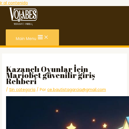
Ir al contenido
Main Menu
Kazançlı Oyunlar İçin
Mariobet güvenilir giriş
Rehberi
/
Sin categoría
/ Por
ce.bautistagarcia@gmail.com