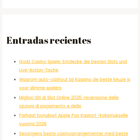
Entradas recientes
Godz Casino Spiele: Entdecke die besten Slots und
Live-Action-Tische
Waarom auto-cashout bij Kaasino de beste keuze is
voor slimme spelers
Migliori Siti di Slot Online 2026: recensione delle
opzioni di pagamento e delle
Parhaat bonukset Apple Pay Kasinot -kokemukselle
vuonna 2026
Sesongens beste casinoarrangementer med beste