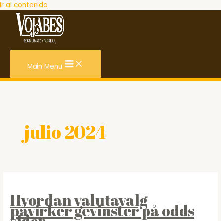
Ir al contenido
Main Menu
julio 2024
Hvordan valutavalg
påvirker gevinster på odds
sider