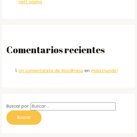
nett casino
Comentarios recientes
Un comentarista de WordPress
en
¡Hola mundo!
Buscar por: