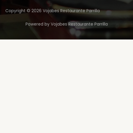
Copyright © 2026 Vojabes Restaurante Parrilla
Powered by Vojabes Restaurante Parrilla