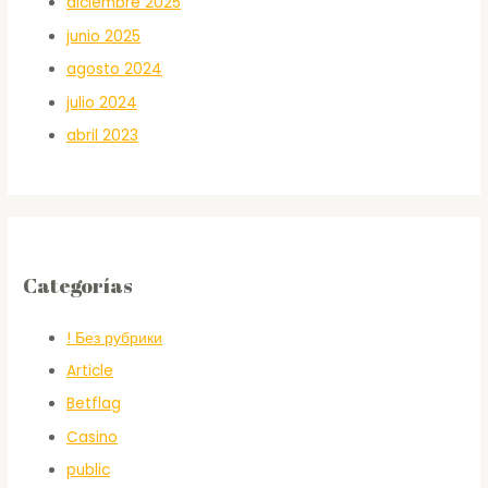
diciembre 2025
junio 2025
agosto 2024
julio 2024
abril 2023
Categorías
! Без рубрики
Article
Betflag
Casino
public