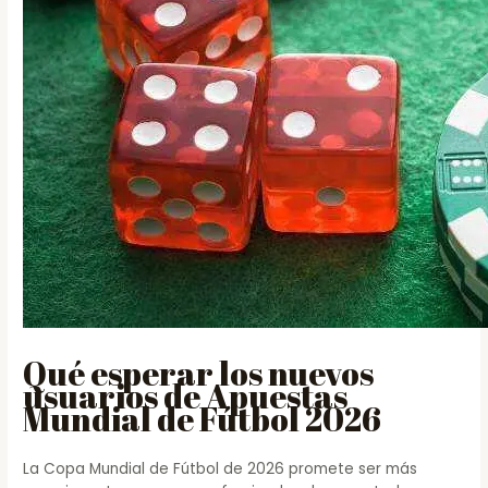
Qué esperar los nuevos
usuarios de Apuestas
Mundial de Fútbol 2026
La Copa Mundial de Fútbol de 2026 promete ser más