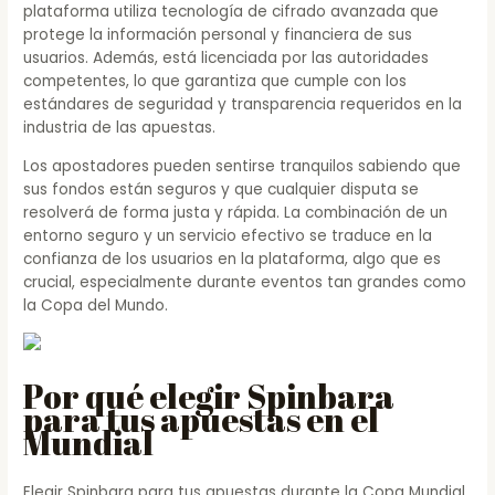
plataforma utiliza tecnología de cifrado avanzada que
protege la información personal y financiera de sus
usuarios. Además, está licenciada por las autoridades
competentes, lo que garantiza que cumple con los
estándares de seguridad y transparencia requeridos en la
industria de las apuestas.
Los apostadores pueden sentirse tranquilos sabiendo que
sus fondos están seguros y que cualquier disputa se
resolverá de forma justa y rápida. La combinación de un
entorno seguro y un servicio efectivo se traduce en la
confianza de los usuarios en la plataforma, algo que es
crucial, especialmente durante eventos tan grandes como
la Copa del Mundo.
Por qué elegir Spinbara
para tus apuestas en el
Mundial
Elegir Spinbara para tus apuestas durante la Copa Mundial