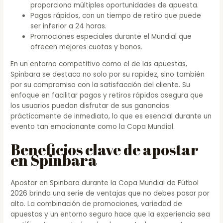
proporciona múltiples oportunidades de apuesta.
Pagos rápidos, con un tiempo de retiro que puede
ser inferior a 24 horas.
Promociones especiales durante el Mundial que
ofrecen mejores cuotas y bonos.
En un entorno competitivo como el de las apuestas,
Spinbara se destaca no solo por su rapidez, sino también
por su compromiso con la satisfacción del cliente. Su
enfoque en facilitar pagos y retiros rápidos asegura que
los usuarios puedan disfrutar de sus ganancias
prácticamente de inmediato, lo que es esencial durante un
evento tan emocionante como la Copa Mundial.
Beneficios clave de apostar
en Spinbara
Apostar en Spinbara durante la Copa Mundial de Fútbol
2026 brinda una serie de ventajas que no debes pasar por
alto. La combinación de promociones, variedad de
apuestas y un entorno seguro hace que la experiencia sea