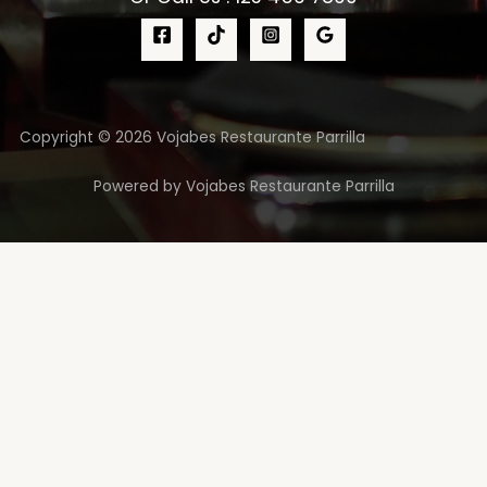
Copyright © 2026 Vojabes Restaurante Parrilla
Powered by Vojabes Restaurante Parrilla