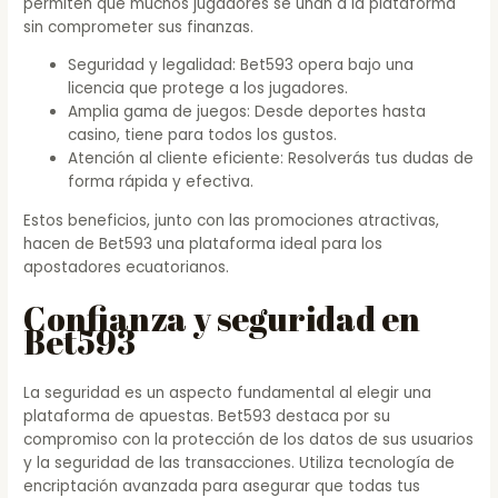
permiten que muchos jugadores se unan a la plataforma
sin comprometer sus finanzas.
Seguridad y legalidad: Bet593 opera bajo una
licencia que protege a los jugadores.
Amplia gama de juegos: Desde deportes hasta
casino, tiene para todos los gustos.
Atención al cliente eficiente: Resolverás tus dudas de
forma rápida y efectiva.
Estos beneficios, junto con las promociones atractivas,
hacen de Bet593 una plataforma ideal para los
apostadores ecuatorianos.
Confianza y seguridad en
Bet593
La seguridad es un aspecto fundamental al elegir una
plataforma de apuestas. Bet593 destaca por su
compromiso con la protección de los datos de sus usuarios
y la seguridad de las transacciones. Utiliza tecnología de
encriptación avanzada para asegurar que todas tus