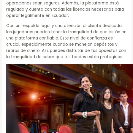
operaciones sean seguras. Además, la plataforma está
regulada y cuenta con todas las licencias necesarias para
operar legalmente en Ecuador.
Con un respaldo legal y una atención al cliente dedicada,
los jugadores pueden tener la tranquilidad de que están en
una plataforma confiable. Este nivel de confianza es
crucial, especialmente cuando se manejan depósitos y
retiros de dinero. Así, puedes disfrutar de tus apuestas con
la tranquilidad de saber que tus fondos están protegidos.