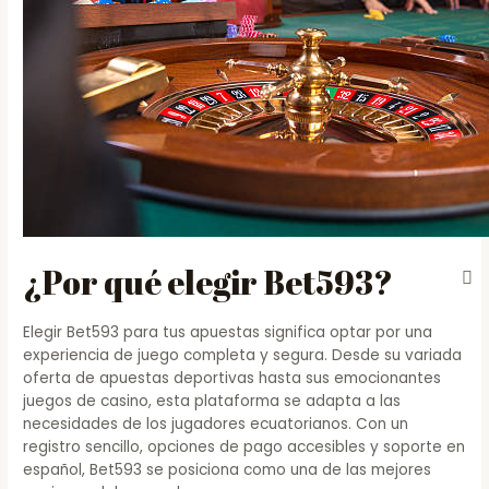
¿Por qué elegir Bet593?
Elegir Bet593 para tus apuestas significa optar por una
experiencia de juego completa y segura. Desde su variada
oferta de apuestas deportivas hasta sus emocionantes
juegos de casino, esta plataforma se adapta a las
necesidades de los jugadores ecuatorianos. Con un
registro sencillo, opciones de pago accesibles y soporte en
español, Bet593 se posiciona como una de las mejores