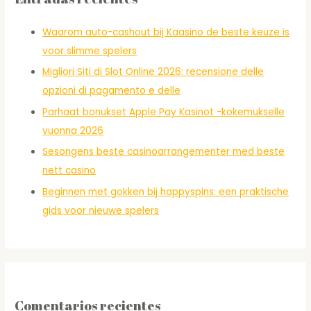
Waarom auto-cashout bij Kaasino de beste keuze is
voor slimme spelers
Migliori Siti di Slot Online 2026: recensione delle
opzioni di pagamento e delle
Parhaat bonukset Apple Pay Kasinot -kokemukselle
vuonna 2026
Sesongens beste casinoarrangementer med beste
nett casino
Beginnen met gokken bij happyspins: een praktische
gids voor nieuwe spelers
Comentarios recientes