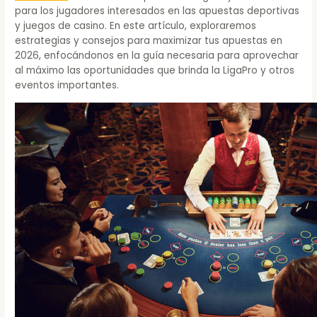
para los jugadores interesados en las apuestas deportivas
y juegos de casino. En este artículo, exploraremos
estrategias y consejos para maximizar tus apuestas en
2026, enfocándonos en la guía necesaria para aprovechar
al máximo las oportunidades que brinda la LigaPro y otros
eventos importantes.