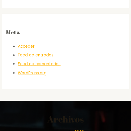
Meta
Acceder
Feed de entradas
Feed de comentarios
WordPress.org
Archivos