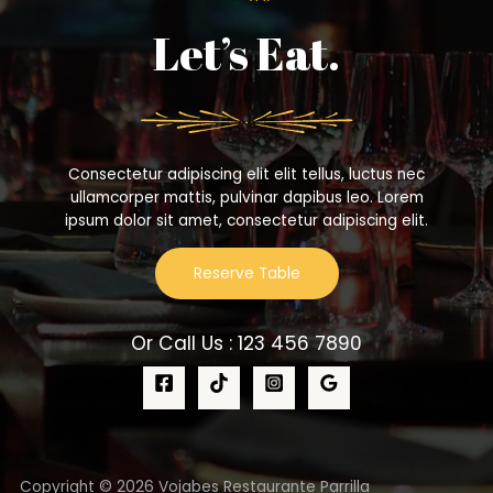
Let’s Eat.
Consectetur adipiscing elit elit tellus, luctus nec
ullamcorper mattis, pulvinar dapibus leo.​ Lorem
ipsum dolor sit amet, consectetur adipiscing elit.
Reserve Table
Or Call Us : 123 456 7890
Copyright © 2026 Vojabes Restaurante Parrilla