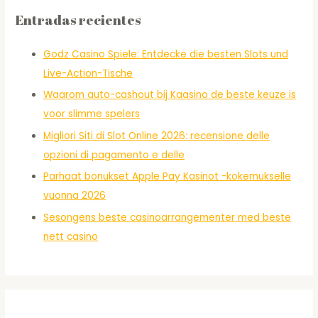
Entradas recientes
Godz Casino Spiele: Entdecke die besten Slots und
Live-Action-Tische
Waarom auto-cashout bij Kaasino de beste keuze is
voor slimme spelers
Migliori Siti di Slot Online 2026: recensione delle
opzioni di pagamento e delle
Parhaat bonukset Apple Pay Kasinot -kokemukselle
vuonna 2026
Sesongens beste casinoarrangementer med beste
nett casino