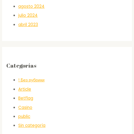
agosto 2024
julio 2024
abril 2023
Categorías
! Без рубрики
Article
Betflag
Casino
public
Sin categoría