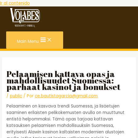
Ir al contenido
Main Menu
Pelaamisen kattava opas ja
mahdollisuudet Suomessa:
parhaat kasinot ja bonukset
/
public
/ Por
ce.bautistagarcia@gmail.com
Pelaaminen on kasvava trendi Suomessa, ja lisäetujen
saaminen erilaisten pelikokemusten avulla on muuttunut
entistä helpommaksi. Tämä opas tarjoaa kattavan
katsauksen pelaamisen mahdollisuuksiin Suomessa,
erityisesti Alawin kasinon kaltaisten modernien alustojen