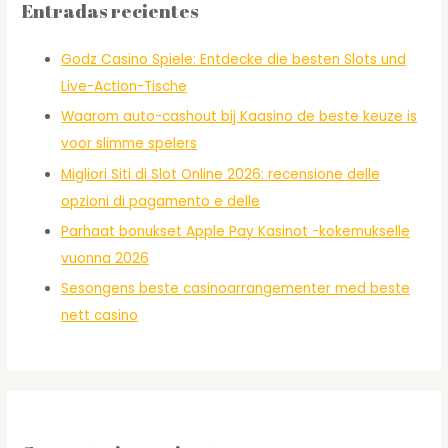
Entradas recientes
Godz Casino Spiele: Entdecke die besten Slots und
Live-Action-Tische
Waarom auto-cashout bij Kaasino de beste keuze is
voor slimme spelers
Migliori Siti di Slot Online 2026: recensione delle
opzioni di pagamento e delle
Parhaat bonukset Apple Pay Kasinot -kokemukselle
vuonna 2026
Sesongens beste casinoarrangementer med beste
nett casino