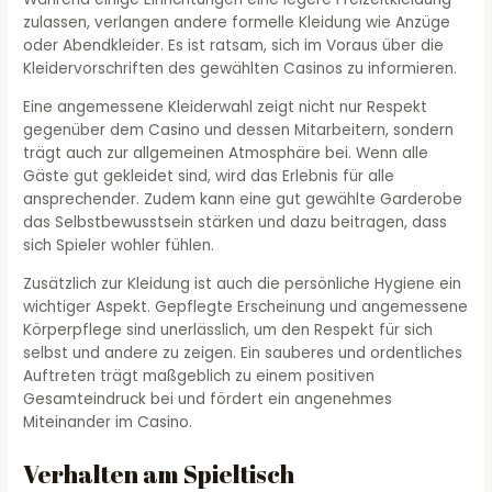
zulassen, verlangen andere formelle Kleidung wie Anzüge
oder Abendkleider. Es ist ratsam, sich im Voraus über die
Kleidervorschriften des gewählten Casinos zu informieren.
Eine angemessene Kleiderwahl zeigt nicht nur Respekt
gegenüber dem Casino und dessen Mitarbeitern, sondern
trägt auch zur allgemeinen Atmosphäre bei. Wenn alle
Gäste gut gekleidet sind, wird das Erlebnis für alle
ansprechender. Zudem kann eine gut gewählte Garderobe
das Selbstbewusstsein stärken und dazu beitragen, dass
sich Spieler wohler fühlen.
Zusätzlich zur Kleidung ist auch die persönliche Hygiene ein
wichtiger Aspekt. Gepflegte Erscheinung und angemessene
Körperpflege sind unerlässlich, um den Respekt für sich
selbst und andere zu zeigen. Ein sauberes und ordentliches
Auftreten trägt maßgeblich zu einem positiven
Gesamteindruck bei und fördert ein angenehmes
Miteinander im Casino.
Verhalten am Spieltisch