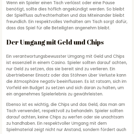
Wenn ein Spieler einen Tisch verlässt oder eine Pause
benötigt, sollte dies höflich angekündigt werden. So bleibt
der Spielfluss aufrechterhalten und das Miteinander bleibt
freundlich. Ein respektvolles Verhalten am Tisch sorgt dafür,
dass das Spiel für alle Beteiligten angenehm bleibt.
Der Umgang mit Geld und Chips
Ein verantwortungsbewusster Umgang mit Geld und Chips
ist essenziell in einem Casino. Spieler sollten darauf achten,
nur Geld zu setzen, das sie bereit sind zu verlieren. Ein
übertriebener Einsatz oder das Stöhnen über Verluste kann
die Atmosphäre negativ beeinflussen. Es ist ratsam, sich im
Vorfeld ein Budget zu setzen und sich daran zu halten, um
ein angenehmes Spielerlebnis zu gewährleisten.
Ebenso ist es wichtig, die Chips und das Geld, das man am
Tisch verwendet, respektvoll zu behandeln. Spieler sollten
darauf achten, keine Chips zu werfen oder sie unachtsam
zu handhaben. Ein respektvoller Umgang mit dem
Spielmaterial zeigt nicht nur Anstand, sondern fördert auch