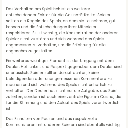
Das Verhalten am Spieltisch ist ein weiterer
entscheidender Faktor für die Casino-Etikette. Spieler
sollten die Regeln des Spiels, an dem sie teilnehmen, gut
kennen und die Entscheidungen ihrer Mitspieler
respektieren. Es ist wichtig, die Konzentration der anderen
Spieler nicht zu stören und sich während des Spiels
angemessen zu verhalten, um die Erfahrung für alle
angenehm zu gestalten.
Ein weiteres wichtiges Element ist der Umgang mit dem
Dealer. Höflichkeit und Respekt gegenüber dem Dealer sind
unerlässlich. Spieler sollten darauf achten, keine
beleidigenden oder unangemessenen Kommentare zu
machen und sich während des Spiels nicht unhöflich zu
verhalten. Der Dealer hat nicht nur die Aufgabe, das Spiel
zu leiten, sondern ist auch eine zentrale Figur im Casino, die
für die Stimmung und den Ablauf des Spiels verantwortlich
ist.
Das Einhalten von Pausen und das respektvolle
Kommunizieren mit anderen Spielern sind ebenfalls wichtig.