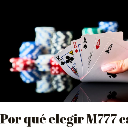
Por qué elegir M777 c