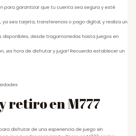
n para garantizar que tu cuenta sea segura y esté
ya sea tarjeta, transferencia o pago digital, y realiza un
s disponibles, desde tragamonedas hasta juegos en
, ¡es hora de disfrutar y jugar! Recuerda establecer un
sidades
y retiro en M777
ara disfrutar de una experiencia de juego sin