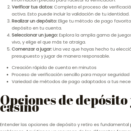
Verificar tus datos:
Completa el proceso de verificació
activa. Esto puede incluir la validación de tu identidad.
Realizar un depósito:
Elige tu método de pago favorito, 
depósito en tu cuenta.
Seleccionar un juego:
Explora la amplia gama de juego
vivo, y elige el que más te atraiga.
Comenzar a jugar:
Una vez que hayas hecho tu elección
presupuesto y jugar de manera responsable.
Creación rápida de cuenta en minutos
Proceso de verificación sencillo para mayor seguridad
Variedad de métodos de pago adaptados a tus nece
Opciones de depósito 
casino
Entender las opciones de depósito y retiro es fundamental p