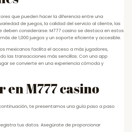
ctores que pueden hacer la diferencia entre una
riedad de juegos, la calidad del servicio al cliente, las
ue deben considerarse. M777 casino se destaca en estos
ás de 1,000 juegos y un soporte eficiente y accesible.
s mexicanos facilita el acceso a más jugadores,
do las transacciones más sencillas. Con una app
 lugar se convierte en una experiencia cómoda y
 en M777 casino
 A continuación, te presentamos una guía paso a paso
 registra tus datos. Asegúrate de proporcionar