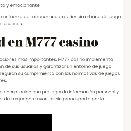
sta y emocionante.
e esfuerza por ofrecer una experiencia urbana de juego
s usuarios.
d en M777 casino
upaciones más importantes. M777 casino implementa
n de sus usuarios y garantizar un entorno de juego
 aseguran su cumplimiento con las normativas de juegos
res.
encriptación que protegen la información personal y
ar de tus juegos favoritos sin preocuparte por la