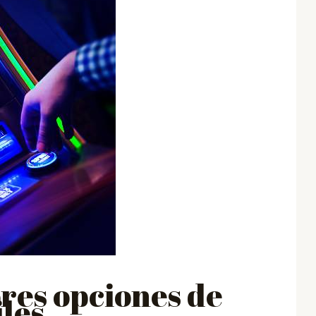
res opciones de
iles