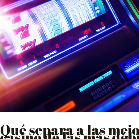
Qué separa a las mejo
casino de las más déb