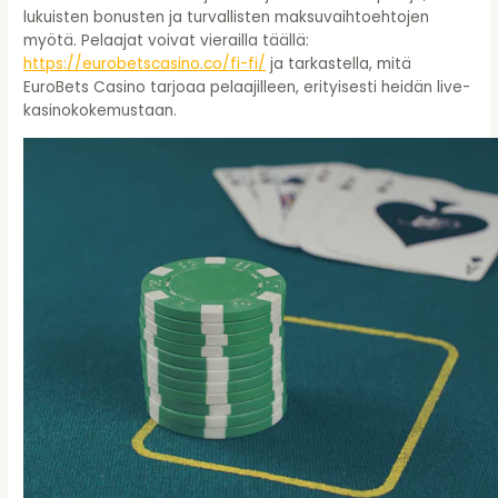
lukuisten bonusten ja turvallisten maksuvaihtoehtojen
myötä. Pelaajat voivat vierailla täällä:
https://eurobetscasino.co/fi-fi/
ja tarkastella, mitä
EuroBets Casino tarjoaa pelaajilleen, erityisesti heidän live-
kasinokokemustaan.