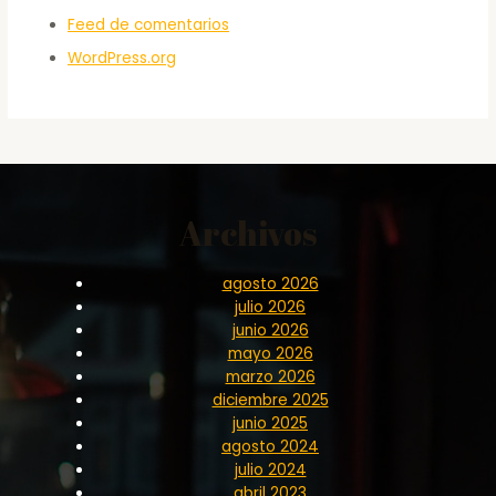
Feed de comentarios
WordPress.org
Archivos
agosto 2026
julio 2026
junio 2026
mayo 2026
marzo 2026
diciembre 2025
junio 2025
agosto 2024
julio 2024
abril 2023