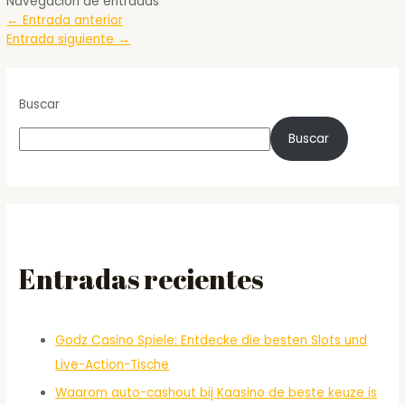
Navegación de entradas
←
Entrada anterior
Entrada siguiente
→
Buscar
Buscar
Entradas recientes
Godz Casino Spiele: Entdecke die besten Slots und
Live-Action-Tische
Waarom auto-cashout bij Kaasino de beste keuze is