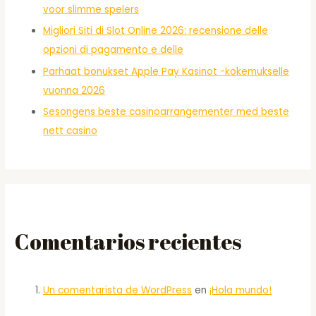
voor slimme spelers
Migliori Siti di Slot Online 2026: recensione delle
opzioni di pagamento e delle
Parhaat bonukset Apple Pay Kasinot -kokemukselle
vuonna 2026
Sesongens beste casinoarrangementer med beste
nett casino
Comentarios recientes
Un comentarista de WordPress
en
¡Hola mundo!