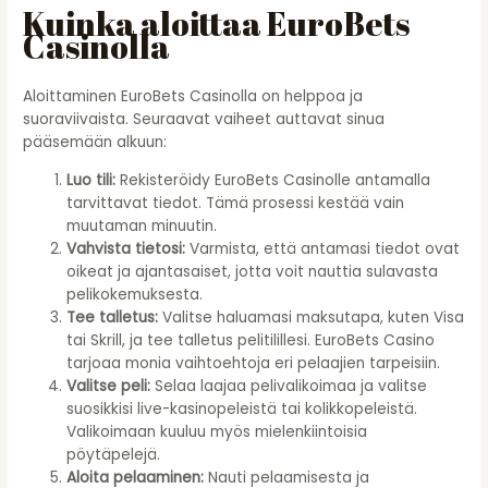
Kuinka aloittaa EuroBets
Casinolla
Aloittaminen EuroBets Casinolla on helppoa ja
suoraviivaista. Seuraavat vaiheet auttavat sinua
pääsemään alkuun:
Luo tili:
Rekisteröidy EuroBets Casinolle antamalla
tarvittavat tiedot. Tämä prosessi kestää vain
muutaman minuutin.
Vahvista tietosi:
Varmista, että antamasi tiedot ovat
oikeat ja ajantasaiset, jotta voit nauttia sulavasta
pelikokemuksesta.
Tee talletus:
Valitse haluamasi maksutapa, kuten Visa
tai Skrill, ja tee talletus pelitilillesi. EuroBets Casino
tarjoaa monia vaihtoehtoja eri pelaajien tarpeisiin.
Valitse peli:
Selaa laajaa pelivalikoimaa ja valitse
suosikkisi live-kasinopeleistä tai kolikkopeleistä.
Valikoimaan kuuluu myös mielenkiintoisia
pöytäpelejä.
Aloita pelaaminen:
Nauti pelaamisesta ja