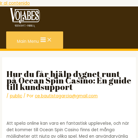
Ir al contenido
Main Menu
Hur du får hjälp dygnet runt
på Ocean Spin Casino: En guide
till kundsupport
/
public
/ Por
ce.bautistagarcia@gmail.com
Att spela online kan vara en fantastisk upplevelse, och när
det kommer till Ocean Spin Casino finns det många
möjligheter att njuta av olika spel. Med en användarvänlig