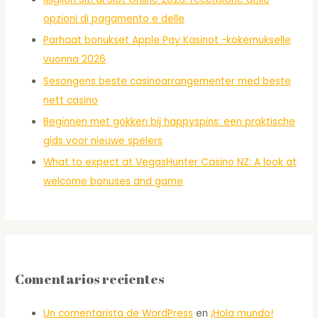
opzioni di pagamento e delle
Parhaat bonukset Apple Pay Kasinot -kokemukselle
vuonna 2026
Sesongens beste casinoarrangementer med beste
nett casino
Beginnen met gokken bij happyspins: een praktische
gids voor nieuwe spelers
What to expect at VegasHunter Casino NZ: A look at
welcome bonuses and game
Comentarios recientes
Un comentarista de WordPress
en
¡Hola mundo!