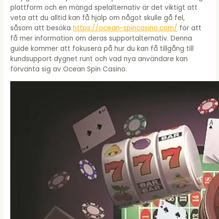
plattform och en mängd spelalternativ är det viktigt att
veta att du alltid kan få hjälp om något skulle gå fel,
såsom att besöka
https://ocean-spincasino.com/
för att
få mer information om deras supportalternativ. Denna
guide kommer att fokusera på hur du kan få tillgång till
kundsupport dygnet runt och vad nya användare kan
förvänta sig av Ocean Spin Casino.