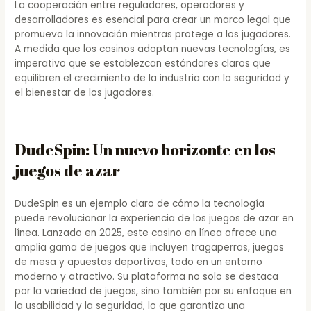
La cooperación entre reguladores, operadores y
desarrolladores es esencial para crear un marco legal que
promueva la innovación mientras protege a los jugadores.
A medida que los casinos adoptan nuevas tecnologías, es
imperativo que se establezcan estándares claros que
equilibren el crecimiento de la industria con la seguridad y
el bienestar de los jugadores.
DudeSpin: Un nuevo horizonte en los
juegos de azar
DudeSpin es un ejemplo claro de cómo la tecnología
puede revolucionar la experiencia de los juegos de azar en
línea. Lanzado en 2025, este casino en línea ofrece una
amplia gama de juegos que incluyen tragaperras, juegos
de mesa y apuestas deportivas, todo en un entorno
moderno y atractivo. Su plataforma no solo se destaca
por la variedad de juegos, sino también por su enfoque en
la usabilidad y la seguridad, lo que garantiza una