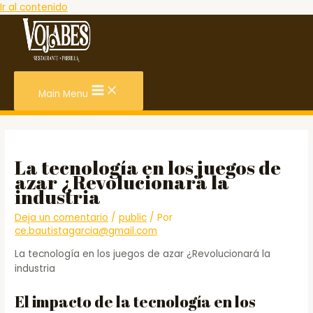
Ir al contenido
Main Menu
La tecnología en los juegos de
azar ¿Revolucionará la
industria
Deja un comentario
/
public
/ Por
ce.bautistagarcia@gmail.com
La tecnología en los juegos de azar ¿Revolucionará la
industria
El impacto de la tecnología en los