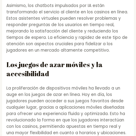
Asimismo, los chatbots impulsados por IA están
transformando el servicio al cliente en los casinos en línea.
Estos asistentes virtuales pueden resolver problemas y
responder preguntas de los usuarios en tiempo real,
mejorando la satisfacción del cliente y reduciendo los
tiempos de espera. La eficiencia y rapidez de este tipo de
atención son aspectos cruciales para fidelizar a los
jugadores en un mercado altamente competitivo.
Los juegos de azar móviles y la
accesibilidad
La proliferación de dispositivos móviles ha llevado a un
auge en los juegos de azar en línea. Hoy en día, los
jugadores pueden acceder a sus juegos favoritos desde
cualquier lugar, gracias a aplicaciones móviles diseñadas
para ofrecer una experiencia fluida y optimizada. Esto ha
revolucionado la forma en que los jugadores interactúan
con los casinos, permitiendo apuestas en tiempo real y
una mayor flexibilidad en cuanto a horarios y ubicaciones.