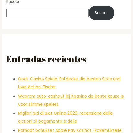
Buscar
Buscar
Entradas recientes
Godz Casino Spiele: Entdecke die besten Slots und
Live-Action-Tische
Waarom auto-cashout bij Kaasino de beste keuze is
voor slimme spelers
Migliori Siti di Slot Online 2026: recensione delle
opzioni di pagamento e delle
Parhaat bonukset Apple Pay Kasinot -kokemukselle