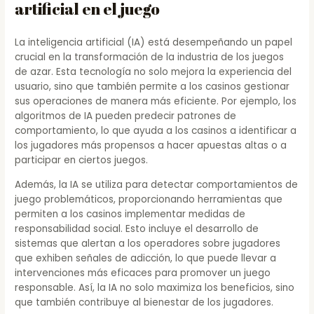
artificial en el juego
La inteligencia artificial (IA) está desempeñando un papel
crucial en la transformación de la industria de los juegos
de azar. Esta tecnología no solo mejora la experiencia del
usuario, sino que también permite a los casinos gestionar
sus operaciones de manera más eficiente. Por ejemplo, los
algoritmos de IA pueden predecir patrones de
comportamiento, lo que ayuda a los casinos a identificar a
los jugadores más propensos a hacer apuestas altas o a
participar en ciertos juegos.
Además, la IA se utiliza para detectar comportamientos de
juego problemáticos, proporcionando herramientas que
permiten a los casinos implementar medidas de
responsabilidad social. Esto incluye el desarrollo de
sistemas que alertan a los operadores sobre jugadores
que exhiben señales de adicción, lo que puede llevar a
intervenciones más eficaces para promover un juego
responsable. Así, la IA no solo maximiza los beneficios, sino
que también contribuye al bienestar de los jugadores.