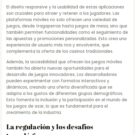
El diseño responsive y la usabilidad de estas aplicaciones
son cruciales para atraer y retener a los jugadores. Las
plataformas móviles no solo ofrecen una variedad de
juegos, desde tragaperras hasta juegos de mesa, sino que
también permiten funcionalidades como el seguimiento de
las apuestas y promociones personalizadas. Esto crea una
experiencia de usuario más rica y envolvente, que
complementa la oferta de los casinos tradicionales.
Además, la accesibilidad que ofrecen los juegos móviles
también ha abierto nuevas oportunidades para el
desarrollo de juegos innovadores. Los desarrolladores
pueden experimentar con formatos interactivos y
dinámicos, creando una oferta diversificada que se
adapta a los gustos de diferentes grupos demográficos.
Esto fomenta la inclusión y la participación en el mundo de
los juegos de azar, lo que es fundamental para el
crecimiento de la industria.
La regulación y los desafíos