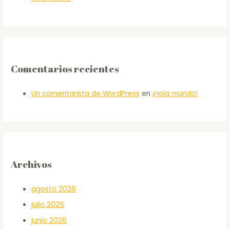
Comentarios recientes
Un comentarista de WordPress
en
¡Hola mundo!
Archivos
agosto 2026
julio 2026
junio 2026