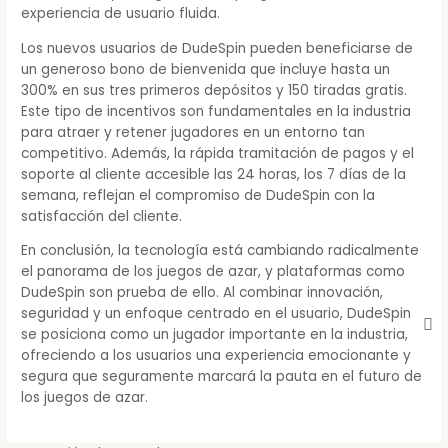
experiencia de usuario fluida.
Los nuevos usuarios de DudeSpin pueden beneficiarse de
un generoso bono de bienvenida que incluye hasta un
300% en sus tres primeros depósitos y 150 tiradas gratis.
Este tipo de incentivos son fundamentales en la industria
para atraer y retener jugadores en un entorno tan
competitivo. Además, la rápida tramitación de pagos y el
soporte al cliente accesible las 24 horas, los 7 días de la
semana, reflejan el compromiso de DudeSpin con la
satisfacción del cliente.
En conclusión, la tecnología está cambiando radicalmente
el panorama de los juegos de azar, y plataformas como
DudeSpin son prueba de ello. Al combinar innovación,
seguridad y un enfoque centrado en el usuario, DudeSpin
se posiciona como un jugador importante en la industria,
ofreciendo a los usuarios una experiencia emocionante y
segura que seguramente marcará la pauta en el futuro de
los juegos de azar.