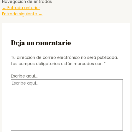
Navegación de entradas
←
Entrada anterior
Entrada siguiente
→
Deja un comentario
Tu dirección de correo electrónico no será publicada.
Los campos obligatorios están marcados con
*
Escribe aquí...