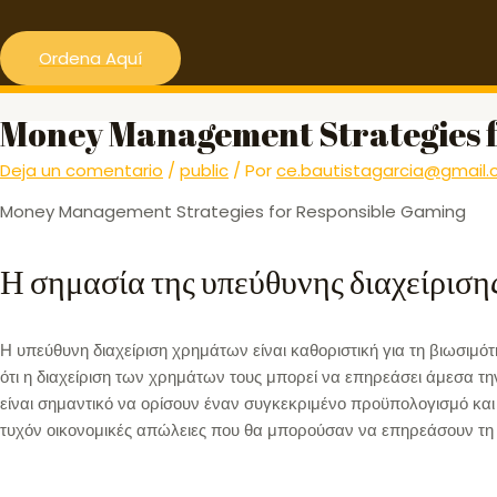
Ordena Aquí
Money Management Strategies f
Deja un comentario
/
public
/ Por
ce.bautistagarcia@gmail
Money Management Strategies for Responsible Gaming
Η σημασία της υπεύθυνης διαχείρισ
Η υπεύθυνη διαχείριση χρημάτων είναι καθοριστική για τη βιωσιμότ
ότι η διαχείριση των χρημάτων τους μπορεί να επηρεάσει άμεσα την
είναι σημαντικό να ορίσουν έναν συγκεκριμένο προϋπολογισμό κα
τυχόν οικονομικές απώλειες που θα μπορούσαν να επηρεάσουν τη 