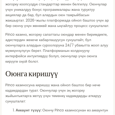
жогорку коопсуздук стандарттар менен белгилүү. Оюнчулар
үчүн уникалдуу бонус программалары жана туруктуу
акциялар да бар, бул алардын оюн тажрыйбасын
жакшыртат. 2026-жылы платформада ойноп баштоо үчүн ар
бир оюнчу үчүн жөнөкөй жана ыңгайлуу процесс сунушталат.
Pinco казино, жогорку сапаттагы оюндар менен биримдикте,
адистердин жекече кабарлашуусун сунуштайт, бул
оюнчуларга алардын суроолоруна 24/7 убакытта жооп алуу
мүмкүнчүлүгүн берет. Платформанын колдонуучу
интерфейси интуитивдүү болуп, оюнчулар үчүн оюнга
кирүүгө оңой болот.
Оюнга киришүү
Pinco казиносуна киришүү жана ойноп баштоо бир нече
кадамдардан турат. Оюнчулар үчүн эң жогорку
жыйынтыктарга жетүү үчүн төмөнкү кадамдарды аткаруу
сунушталат:
Аккаунт түзүү:
Оюнчу Pinco казиносунан өз аккаунтун