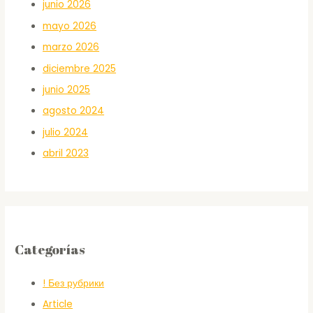
junio 2026
mayo 2026
marzo 2026
diciembre 2025
junio 2025
agosto 2024
julio 2024
abril 2023
Categorías
! Без рубрики
Article