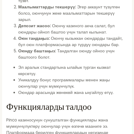
түзөт.
Маалыматтарды текшерүү:
Эгер аккаунт түзүлгөн
болсо, оюнчунун жеке маалыматтарын текшерүү
зарыл.
Депозит жасоо:
Оюнчу казиного акча салат, бул
оюндары ойноп баштоо үчүн талап кылынат.
Оюн тандаңыз:
Оюнчу кызыккан оюндарды тандайт,
бул оюн платформасында ар түрдүү оюндары бар.
Оюнду баштаңыз:
Тандалган оюнду ойноо үчүн
баштоого болот.
Эл аралык стандартына ылайык турган кызмат
көрсөтүү.
Уникалдуу бонус программалары менен жаңы
оюнчулар үчүн мүмкүнчүлүк.
Оюндар арасында жөнөкөй жана ыңгайлуу өтүү.
Функцияларды талдоо
Pinco казиносунун сунушталган функциялары жана
мүмкүнчүлүктөрү оюнчулар үчүн өзгөчө мааниге ээ.
Платформада берилген функциялардын негизинде