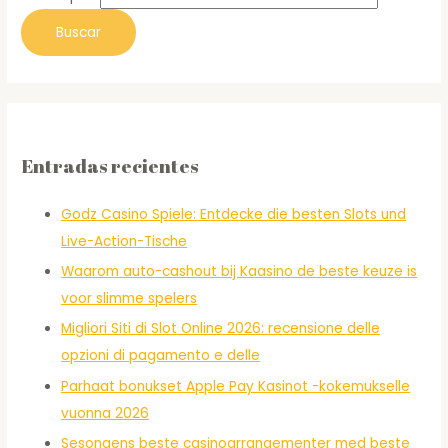
Entradas recientes
Godz Casino Spiele: Entdecke die besten Slots und
Live-Action-Tische
Waarom auto-cashout bij Kaasino de beste keuze is
voor slimme spelers
Migliori Siti di Slot Online 2026: recensione delle
opzioni di pagamento e delle
Parhaat bonukset Apple Pay Kasinot -kokemukselle
vuonna 2026
Sesongens beste casinoarrangementer med beste