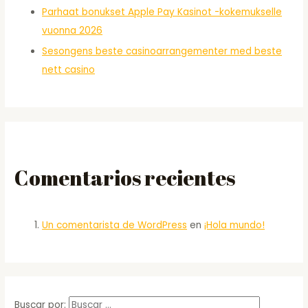
Parhaat bonukset Apple Pay Kasinot -kokemukselle
vuonna 2026
Sesongens beste casinoarrangementer med beste
nett casino
Comentarios recientes
Un comentarista de WordPress
en
¡Hola mundo!
Buscar por: