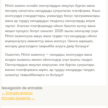
Pinco казино онлайн оюнчулардын көңүлүн бурган жана
жогорку сапаттагы оюндарды сунуштаган платформа. Анын
коопсуздук стандарттары, уникалдуу бонус программалары
жана ар түрдүү оюндардын тандоосу оюнчуларды өзүнө
тартат. Аталган платформада ойноп баштоо күчтүү жана
жеңил процесс болуп саналат. 2026-жылы оюнчулар үчүн
Pinco казиносуна кирүү жана түздөн-түз оюндарды ойноо
мүмкүнчүлүгү мөөнөттүү жана коопсуз. Оюнга киришип,
жогорку деңгээлдеги тажрыйба алууга даяр болуңуз!
Ошентип, Pinco казиносу — оюндары, коопсуздук жана
колдоо кызматы менен ойногондор үчүн мыкты тандоо.
Оюнчулардын көңүлүн кокусунан эле бурган сунуштары
менен платформага кирип, ар түрдүү оюндарды тандап,
кызыктуу тажрыйбаларга ээ болуңуз!
Navegación de entradas
←
Entrada anterior
Entrada siguiente
→