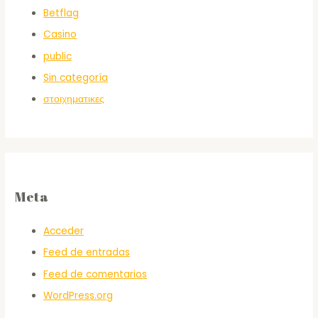
Betflag
Casino
public
Sin categoría
στοιχηματικες
Meta
Acceder
Feed de entradas
Feed de comentarios
WordPress.org