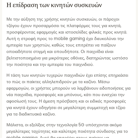
Η επίδραση των κινητών συσκευών
Με την αύξηση της χρήσης κινητών συσκευών, οι πάροχοι
τζόγου έχουν προσαρμόσει τις πλατφόρμες τους για κινητά,
προσφέροντας εφαρμογές και ιστοσελίδες φιλικές προς κινητά.
Αυτή η στροφή προς το mobile gaming έχει διευκολύνει την
εμπειρία των χρηστών, καθώς τους επιτρέπει να παίζουν
οποιαδήποτε στιγμή και οπουδήποτε. Οι παιχνίδια είναι
βελτιστοποιημένα για μικρότερες οθόνες, διατηρώντας ωστόσο
την ποιότητα και την εμπειρία του παιχνιδιού.
Η τάση των κινητών τυχερών παιχνιδιών έχει επίσης επηρεάσει
το πώς οι παίκτες αλληλεπιδρούν με τα καζίνο. Μέσω
εφαρμογών, οι χρήστες μπορούν να λαμβάνουν ειδοποιήσεις για
νέα παιχνίδια, προσφορές και μπόνους, κάτι που ενισχύει την
αφοσίωσή τους. Η άμεση πρόσβαση και οι ειδικές προσφορές
για κινητά έχουν οδηγήσει σε μεγαλύτερη συμμετοχή και τζίρο
για τα διαδικτυακά καζίνο.
Μάλιστα, οι εξελίξεις στην τεχνολογία 5G υπόσχονται ακόμα
μεγαλύτερες ταχύτητες και καλύτερη ποιότητα σύνδεσης για το
mobile gaming. Αυτό θα επιτρέψει στους παίκτες να