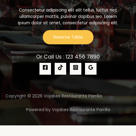
Consectetur adipiscing elit elit tellus, luctus nec
ullamcorper mattis, pulvinar dapibus leo.​ Lorem
ipsum dolor sit amet, consectetur adipiscing elit.
Reserve Table
Or Call Us : 123 456 7890
Copyright © 2026 Vojabes Restaurante Parrilla
Powered by Vojabes Restaurante Parrilla