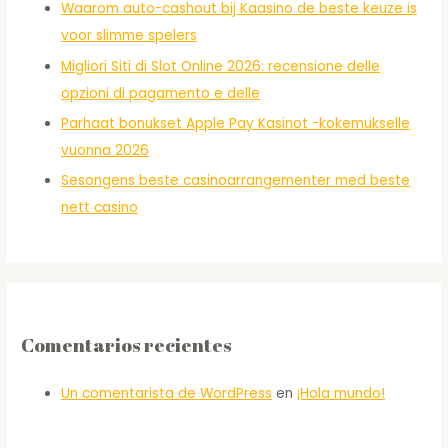
Waarom auto-cashout bij Kaasino de beste keuze is
voor slimme spelers
Migliori Siti di Slot Online 2026: recensione delle
opzioni di pagamento e delle
Parhaat bonukset Apple Pay Kasinot -kokemukselle
vuonna 2026
Sesongens beste casinoarrangementer med beste
nett casino
Comentarios recientes
Un comentarista de WordPress
en
¡Hola mundo!