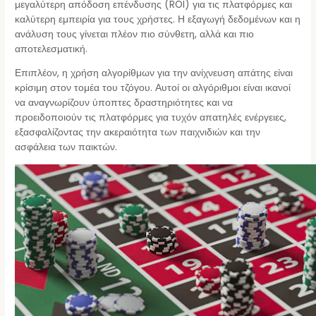
μεγαλύτερη απόδοση επένδυσης (ROI) για τις πλατφόρμες και
καλύτερη εμπειρία για τους χρήστες. Η εξαγωγή δεδομένων και η
ανάλυση τους γίνεται πλέον πιο σύνθετη, αλλά και πιο
αποτελεσματική.
Επιπλέον, η χρήση αλγορίθμων για την ανίχνευση απάτης είναι
κρίσιμη στον τομέα του τζόγου. Αυτοί οι αλγόριθμοι είναι ικανοί
να αναγνωρίζουν ύποπτες δραστηριότητες και να
προειδοποιούν τις πλατφόρμες για τυχόν απατηλές ενέργειες,
εξασφαλίζοντας την ακεραιότητα των παιχνιδιών και την
ασφάλεια των παικτών.