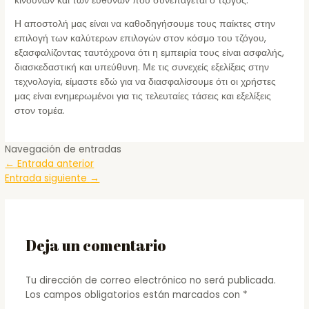
κινδύνων και των ευθυνών που συνεπάγεται ο τζόγος.
Η αποστολή μας είναι να καθοδηγήσουμε τους παίκτες στην
επιλογή των καλύτερων επιλογών στον κόσμο του τζόγου,
εξασφαλίζοντας ταυτόχρονα ότι η εμπειρία τους είναι ασφαλής,
διασκεδαστική και υπεύθυνη. Με τις συνεχείς εξελίξεις στην
τεχνολογία, είμαστε εδώ για να διασφαλίσουμε ότι οι χρήστες
μας είναι ενημερωμένοι για τις τελευταίες τάσεις και εξελίξεις
στον τομέα.
Navegación de entradas
←
Entrada anterior
Entrada siguiente
→
Deja un comentario
Tu dirección de correo electrónico no será publicada.
Los campos obligatorios están marcados con
*