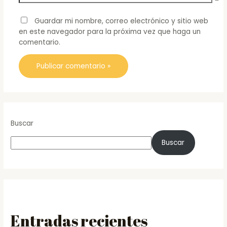
Guardar mi nombre, correo electrónico y sitio web
en este navegador para la próxima vez que haga un
comentario.
Buscar
Buscar
Entradas recientes