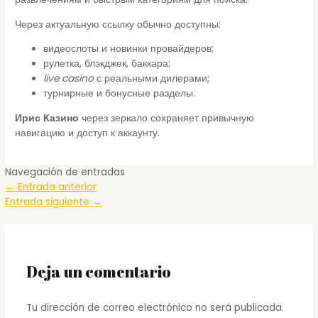
Через актуальную ссылку обычно доступны:
видеослоты и новинки провайдеров;
рулетка, блэкджек, баккара;
live casino
с реальными дилерами;
турнирные и бонусные разделы.
Ирис Казино
через зеркало сохраняет привычную
навигацию и доступ к аккаунту.
Navegación de entradas
←
Entrada anterior
Entrada siguiente
→
Deja un comentario
Tu dirección de correo electrónico no será publicada.