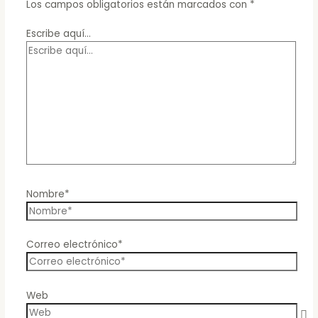
Los campos obligatorios están marcados con
*
Escribe aquí...
Nombre*
Correo electrónico*
Web