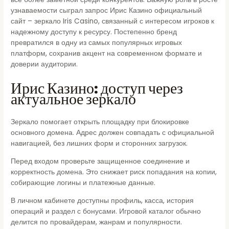
узнаваемости сыграл запрос Ирис Казино официальный
сайт – зеркало Iris Casino, связанный с интересом игроков к
надежному доступу к ресурсу. Постепенно бренд
превратился в одну из самых популярных игровых
платформ, сохранив акцент на современном формате и
доверии аудитории.
Ирис Казино: доступ через
актуальное зеркало
Зеркало помогает открыть площадку при блокировке
основного домена. Адрес должен совпадать с официальной
навигацией, без лишних форм и сторонних загрузок.
Перед входом проверьте защищенное соединение и
корректность домена. Это снижает риск попадания на копии,
собирающие логины и платежные данные.
В личном кабинете доступны профиль, касса, история
операций и раздел с бонусами. Игровой каталог обычно
делится по провайдерам, жанрам и популярности.