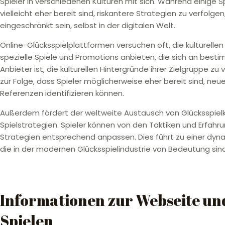
Spieler in verschiedenen Kulturen mit sich. Während einige
vielleicht eher bereit sind, riskantere Strategien zu verfol
eingeschränkt sein, selbst in der digitalen Welt.
Online-Glücksspielplattformen versuchen oft, die kulturellen
spezielle Spiele und Promotions anbieten, die sich an bestim
Anbieter ist, die kulturellen Hintergründe ihrer Zielgruppe z
zur Folge, dass Spieler möglicherweise eher bereit sind, neue
Referenzen identifizieren können.
Außerdem fördert der weltweite Austausch von Glücksspielk
Spielstrategien. Spieler können von den Taktiken und Erfahr
Strategien entsprechend anpassen. Dies führt zu einer dyna
die in der modernen Glücksspielindustrie von Bedeutung sind
Informationen zur Webseite un
Spielen