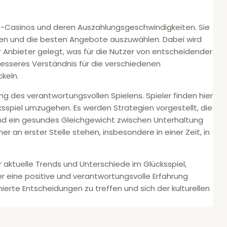
-Casinos und deren Auszahlungsgeschwindigkeiten. Sie
ffen und die besten Angebote auszuwählen. Dabei wird
r Anbieter gelegt, was für die Nutzer von entscheidender
besseres Verständnis für die verschiedenen
keln.
ng des verantwortungsvollen Spielens. Spieler finden hier
cksspiel umzugehen. Es werden Strategien vorgestellt, die
n und ein gesundes Gleichgewicht zwischen Unterhaltung
er an erster Stelle stehen, insbesondere in einer Zeit, in
 aktuelle Trends und Unterschiede im Glücksspiel,
r eine positive und verantwortungsvolle Erfahrung
mierte Entscheidungen zu treffen und sich der kulturellen