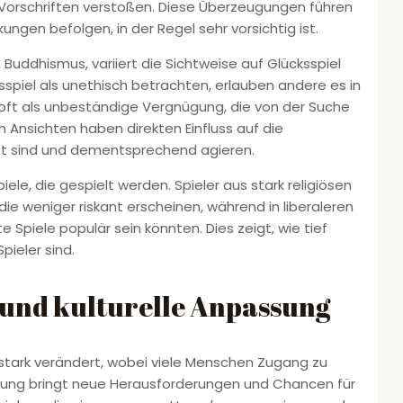
e Vorschriften verstoßen. Diese Überzeugungen führen
kungen befolgen, in der Regel sehr vorsichtig ist.
Buddhismus, variiert die Sichtweise auf Glücksspiel
spiel als unethisch betrachten, erlauben andere es in
oft als unbeständige Vergnügung, die von der Suche
 Ansichten haben direkten Einfluss auf die
usst sind und dementsprechend agieren.
piele, die gespielt werden. Spieler aus stark religiösen
 die weniger riskant erscheinen, während in liberaleren
Spiele populär sein könnten. Dies zeigt, wie tief
ieler sind.
und kulturelle Anpassung
stark verändert, wobei viele Menschen Zugang zu
erung bringt neue Herausforderungen und Chancen für