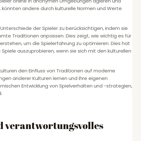
 Spieler online in anonymen Umgebungen agieren und
gen, könnten andere durch kulturelle Normen und Werte
 Unterschiede der Spieler zu berücksichtigen, indem sie
mte Traditionen anpassen. Dies zeigt, wie wichtig es für
u verstehen, um die Spielerfahrung zu optimieren. Dies hat
 Spiele auszuprobieren, wenn sie sich mit den kulturellen
ulturen den Einfluss von Traditionen auf moderne
ungen anderer Kulturen lernen und ihre eigenen
mischen Entwicklung von Spielverhalten und -strategien,
.
d verantwortungsvolles