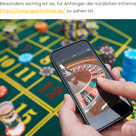
Besonders wichtig ist es, für Anfänger die nützlichen Informa
https://www.sportrichter.de/
zu sehen ist.