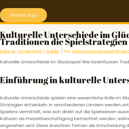
Ordena Aquí
Kulturelle Unterschiede im Glüc
Traditionen die Spielstrategien
Deja un comentario
/
public
/ Por
ce.bautistagarcia@gmail
Kulturelle Unterschiede im Glücksspiel Wie beeinflussen Trad
Einführung in kulturelle Unter
Kulturelle Unterschiede spielen eine wesentliche Rolle im Gl
Strategien entwickeln. In verschiedenen Ländern werden unt
Spielens vermittelt, was sich direkt auf die Spielweisen auswi
Kulturen als Freizeitbeschäftigung betrachtet werden, währe
angesehen wird. Diese Ansichten formen die Entscheidung de