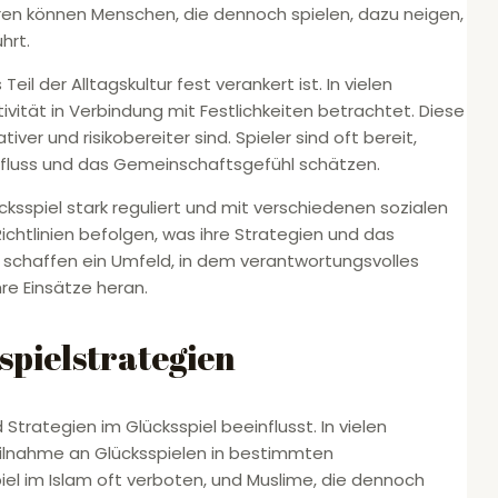
lturen können Menschen, die dennoch spielen, dazu neigen,
hrt.
il der Alltagskultur fest verankert ist. In vielen
ivität in Verbindung mit Festlichkeiten betrachtet. Diese
iver und risikobereiter sind. Spieler sind oft bereit,
Einfluss und das Gemeinschaftsgefühl schätzen.
cksspiel stark reguliert und mit verschiedenen sozialen
ichtlinien befolgen, was ihre Strategien und das
n schaffen ein Umfeld, in dem verantwortungsvolles
hre Einsätze heran.
sspielstrategien
 Strategien im Glücksspiel beeinflusst. In vielen
Teilnahme an Glücksspielen in bestimmten
iel im Islam oft verboten, und Muslime, die dennoch