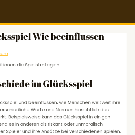
ksspiel Wie beeinflussen
.com
itionen die Spielstrategien
schiede im Glücksspiel
ücksspiel und beeinflussen, wie Menschen weltweit ihre
erschiedliche Werte und Normen hinsichtlich des
rkt. Beispielsweise kann das Glücksspiel in einigen
nd es in anderen als riskant oder unmoralisch
r Spieler und ihre Ansätze bei verschiedenen Spielen.