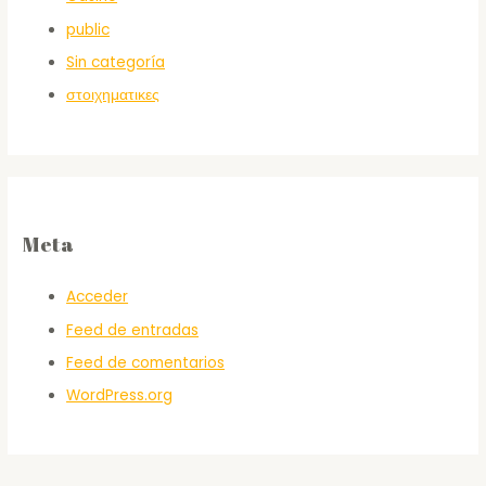
public
Sin categoría
στοιχηματικες
Meta
Acceder
Feed de entradas
Feed de comentarios
WordPress.org