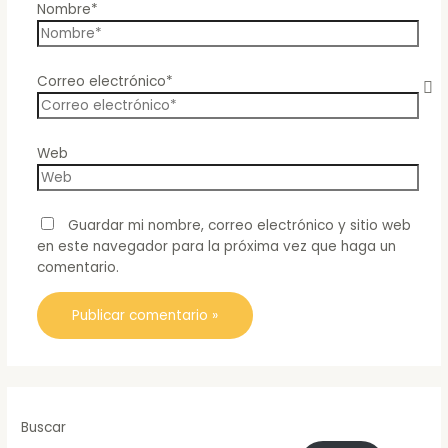
Nombre*
Correo electrónico*
Web
Guardar mi nombre, correo electrónico y sitio web
en este navegador para la próxima vez que haga un
comentario.
Buscar