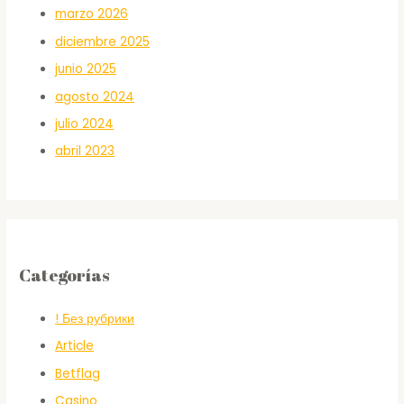
marzo 2026
diciembre 2025
junio 2025
agosto 2024
julio 2024
abril 2023
Categorías
! Без рубрики
Article
Betflag
Casino