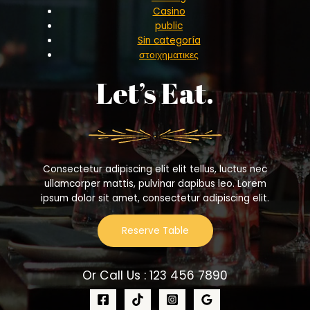
Casino
public
Sin categoría
στοιχηματικες
Let’s Eat.
Consectetur adipiscing elit elit tellus, luctus nec
ullamcorper mattis, pulvinar dapibus leo.​ Lorem
ipsum dolor sit amet, consectetur adipiscing elit.
Reserve Table
Or Call Us : 123 456 7890