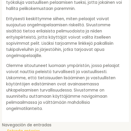
työkaluja vastuullisen pelaamisen tueksi, jotta jokainen voi
hallita pelikokemustaan paremmin.
Erityisesti keskittymme siihen, miten pelaajat voivat
suojautua ongelmapelaamisen riskeiltä. Sivustomme
sisältää tietoa erilaisista pelimuodoista ja niiden
erityispiirteistä, jotta käyttäjät voivat valita itselleen
sopivimmat pelit. Lisäksi tarjoamme linkkejä paikallisiin
tukipalveluihin ja järjestöihin, jotka tarjoavat apua
ongelmapelaajille.
Olemme sitoutuneet luomaan ympäristön, jossa pelaajat
voivat nauttia peleistä turvallisesti ja vastuullisesti.
Uskomme, että tietoisuuden lisääminen ja vastuullisten
käytäntöjen edistäminen ovat avainasemassa
uhkapelaamisen turvallisuudessa. Sivustomme on
suunniteltu auttamaan käyttäjiämme navigoimaan
pelimaailmassa ja välttämään mahdollisia
ongelmatilanteita.
Navegación de entradas